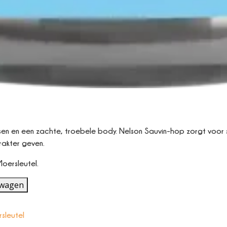
oetsen en een zachte, troebele body. Nelson Sauvin-hop zorgt voor s
rakter geven.
oersleutel.
lwagen
sleutel