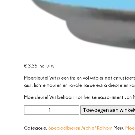
3,35
€
incl. BTW
Moersleutel Wit is een fris en vol witbier met citrust
gist, lichte mouten en royale tarwe extra diepte en ka
Moersleutel Wit behoort tot het kernassortiment van M
Wit
Toevoegen aan winke
(330ml)
aantal
Categorie:
Speciaalbieren Archief Kolhorn
Merk:
Moer