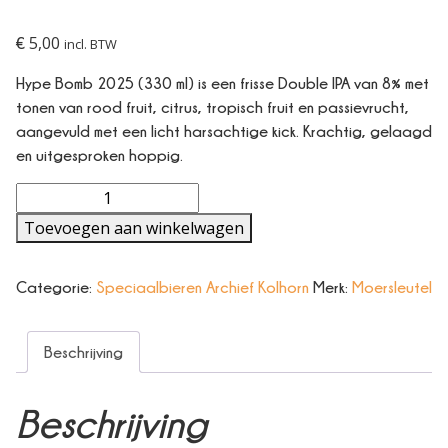
5,00
€
incl. BTW
Hype Bomb 2025 (330 ml) is een frisse Double IPA van 8% met
tonen van rood fruit, citrus, tropisch fruit en passievrucht,
aangevuld met een licht harsachtige kick. Krachtig, gelaagd
en uitgesproken hoppig.
Hype
Bomb
Toevoegen aan winkelwagen
2025
(330ml)
aantal
Categorie:
Speciaalbieren Archief Kolhorn
Merk:
Moersleutel
Beschrijving
Beschrijving