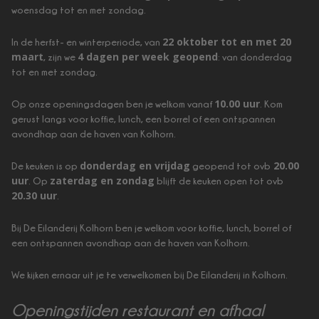
woensdag tot en met zondag.
22 oktober tot en met 20
In de herfst- en winterperiode, van
maart
4 dagen per week geopend
, zijn we
: van donderdag
tot en met zondag.
10.00 uur
Op onze openingsdagen ben je welkom vanaf
. Kom
gerust langs voor koffie, lunch, een borrel of een ontspannen
avondhap aan de haven van Kolhorn.
donderdag en vrijdag
20.00
De keuken is op
geopend tot ovb
uur
zaterdag en zondag
. Op
blijft de keuken open tot ovb
20.30 uur
.
Bij De Eilanderij Kolhorn ben je welkom voor koffie, lunch, borrel of
een ontspannen avondhap aan de haven van Kolhorn.
We kijken ernaar uit je te verwelkomen bij De Eilanderij in Kolhorn.
Openingstijden restaurant en afhaal