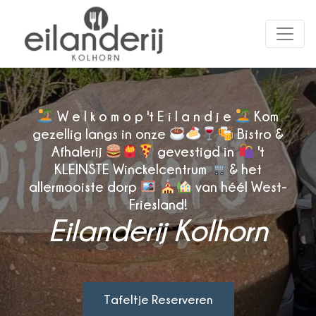
W e l k o m o p 't E i l a n d j e
Kom
gezellig langs in onze
Bistro &
Afhalerij
gevestigd in
't
KLEINSTE Winckelcentrum
& het
allermooiste dorp
van héél West-
Friesland!
Eilanderij Kolhorn
Tafeltje Reserveren