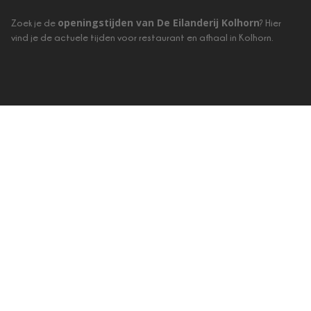
openingstijden van De Eilanderij Kolhorn
Zoek je de
? Hier
vind je de actuele tijden voor restaurant en afhaal in Kolhorn.