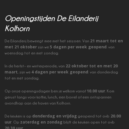
Openingstijden De Eilanderij
Kolhorn
21 maart tot en
De Eilanderij beweegt mee met het seizoen. Van
met 21 oktober
5 dagen per week geopend
zijn we
: van
woensdag tot en met zondag.
22 oktober tot en met 20
In de herfst- en winterperiode, van
maart
4 dagen per week geopend
, zijn we
: van donderdag
tot en met zondag.
10.00 uur
Op onze openingsdagen ben je welkom vanaf
. Kom
gerust langs voor koffie, lunch, een borrel of een ontspannen
avondhap aan de haven van Kolhorn.
donderdag en vrijdag
20.00
De keuken is op
geopend tot ovb
uur
zaterdag en zondag
. Op
blijft de keuken open tot ovb
20.30 uur
.