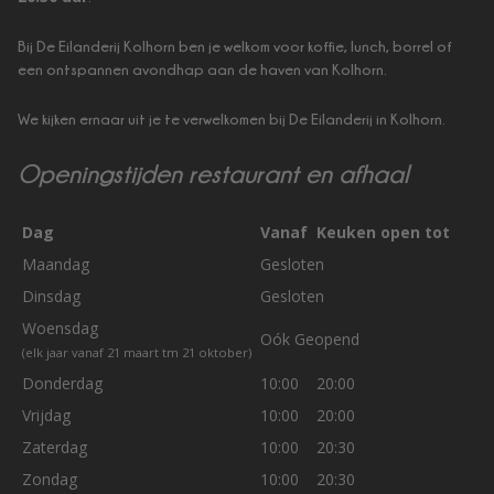
Bij De Eilanderij Kolhorn ben je welkom voor koffie, lunch, borrel of
een ontspannen avondhap aan de haven van Kolhorn.
We kijken ernaar uit je te verwelkomen bij De Eilanderij in Kolhorn.
Openingstijden restaurant en afhaal
Dag
Vanaf
Keuken open tot
Maandag
Gesloten
Dinsdag
Gesloten
Woensdag
Oók Geopend
(elk jaar vanaf 21 maart tm 21 oktober)
Donderdag
10:00
20:00
Vrijdag
10:00
20:00
Zaterdag
10:00
20:30
Zondag
10:00
20:30